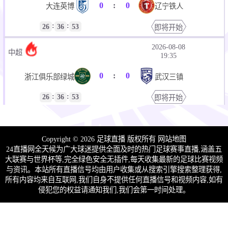
0
:
0
大连英博
辽宁铁人
:
:
26
36
53
即将开始
2026-08-08
中超
19:35
0
:
0
浙江俱乐部绿城
武汉三镇
:
:
26
36
53
即将开始
2026-08-08
中超
20:00
Copyright © 2026 足球直播 版权所有
网站地图
0
:
0
云南玉昆
成都蓉城
24直播网全天候为广大球迷提供全面及时的热门足球赛事直播,涵盖五
大联赛与世界杯等,完全绿色安全无插件,每天收集最新的足球比赛视频
:
:
27
01
53
即将开始
与资讯。本站所有直播信号均由用户收集或从搜索引擎搜索整理获得,
所有内容均来自互联网,我们自身不提供任何直播信号和视频内容,如有
2026-08-09 星期日
侵犯您的权益请通知我们,我们会第一时间处理。
2026-08-09
中超
19:00