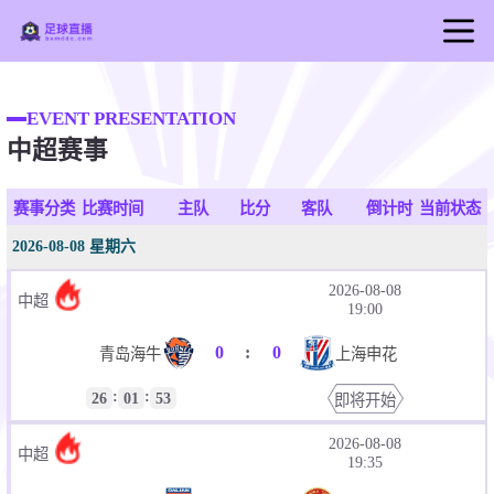
首页
EVENT PRESENTATION
足球直播
中超赛事
篮球直播
足球录像
赛事分类
比赛时间
主队
比分
客队
倒计时
当前状态
足球新闻
2026-08-08 星期六
2026-08-08
中超
19:00
0
:
0
青岛海牛
上海申花
:
:
26
01
53
即将开始
2026-08-08
中超
19:35