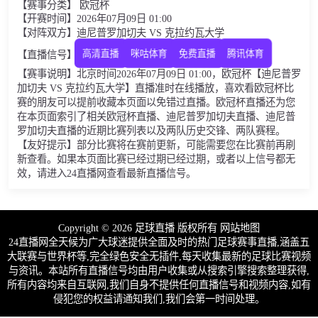
【赛事分类】 欧冠杯
【开赛时间】2026年07月09日 01:00
【对阵双方】迪尼普罗加切夫 VS 克拉约瓦大学
【直播信号】
高清直播
咪咕体育
免费直播
腾讯体育
【赛事说明】北京时间2026年07月09日 01:00，欧冠杯【迪尼普罗
加切夫 VS 克拉约瓦大学】直播准时在线播放，喜欢看欧冠杯比
赛的朋友可以提前收藏本页面以免错过直播。欧冠杯直播还为您
在本页面索引了相关欧冠杯直播、迪尼普罗加切夫直播、迪尼普
罗加切夫直播的近期比赛列表以及两队历史交锋、两队赛程。
【友好提示】部分比赛将在赛前更新，可能需要您在比赛前再刷
新查看。如果本页面比赛已经过期已经过期，或者以上信号都无
效，请进入24直播网查看最新直播信号。
Copyright © 2026 足球直播 版权所有
网站地图
24直播网全天候为广大球迷提供全面及时的热门足球赛事直播,涵盖五
大联赛与世界杯等,完全绿色安全无插件,每天收集最新的足球比赛视频
与资讯。本站所有直播信号均由用户收集或从搜索引擎搜索整理获得,
所有内容均来自互联网,我们自身不提供任何直播信号和视频内容,如有
侵犯您的权益请通知我们,我们会第一时间处理。