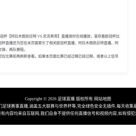
00，欧冠杯【阿拉木图凯拉特 VS 尼克希奇】直播准时在线播放，喜欢看欧冠杯比
冠杯直播还为您在本页面索引了相关欧冠杯直播、阿拉木图凯拉特直播、阿
交锋、两队赛程。
您在比赛前再刷新查看。如果本页面比赛已经过期已经过期，或者以上信号
Copyright © 2026 足球直播 版权所有
网站地图
门足球赛事直播,涵盖五大联赛与世界杯等,完全绿色安全无插件,每天收
所有内容均来自互联网,我们自身不提供任何直播信号和视频内容,如有侵犯