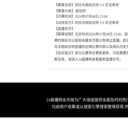
【赛事名称】阿拉木图凯拉特 VS 尼克希奇
【赛事分类】 欧冠杯
【开赛时间】2026年07月08日 23:00
【对阵双方】阿拉木图凯拉特 VS 尼克希奇
【直播信号】
【赛事说明】北京时间2026年07月08日 23:
赛的朋友可以提前收藏本页面以免错过直播。欧
拉木图凯拉特直播的近期比赛列表以及两队历史
【友好提示】部分比赛将在赛前更新，可能需要
都无效，请进入24直播网查看最新直播信号。
24直播网全天候为广大球迷提供全面及时的热
均由用户收集或从搜索引擎搜索整理获得,