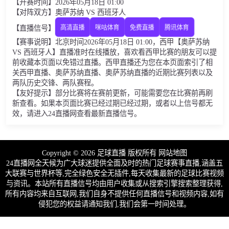
【开赛时间】2026年05月18日 01:00
【对阵双方】奥萨苏纳 VS 西班牙人
【直播信号】
高清直播
咪咕体育
免费直播
腾讯体育
【赛事说明】北京时间2026年05月18日 01:00，西甲【奥萨苏纳
VS 西班牙人】直播准时在线播放，喜欢看西甲比赛的朋友可以提
前收藏本页面以免错过直播。西甲直播还为您在本页面索引了相
关西甲直播、奥萨苏纳直播、奥萨苏纳直播的近期比赛列表以及
两队历史交锋、两队赛程。
【友好提示】部分比赛将在赛前更新，可能需要您在比赛前再刷
新查看。如果本页面比赛已经过期已经过期，或者以上信号都无
效，请进入24直播网查看最新直播信号。
Copyright © 2026 足球直播 版权所有
网站地图
24直播网全天候为广大球迷提供全面及时的热门足球赛事直播,涵盖五
大联赛与世界杯等,完全绿色安全无插件,每天收集最新的足球比赛视频
与资讯。本站所有直播信号均由用户收集或从搜索引擎搜索整理获得,
所有内容均来自互联网,我们自身不提供任何直播信号和视频内容,如有
侵犯您的权益请通知我们,我们会第一时间处理。