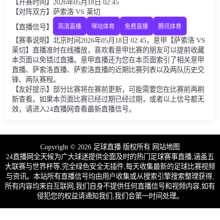
【开赛时间】2026年05月18日 02:45
【对阵双方】萨索洛 VS 莱切
【直播信号】
高清直播
咪咕体育
免费直播
腾讯体育
【赛事说明】北京时间2026年05月18日 02:45，意甲【萨索洛 VS
莱切】直播准时在线播放，喜欢看意甲比赛的朋友可以提前收藏
本页面以免错过直播。意甲直播还为您在本页面索引了相关意甲
直播、萨索洛直播、萨索洛直播的近期比赛列表以及两队历史交
锋、两队赛程。
【友好提示】部分比赛将在赛前更新，可能需要您在比赛前再刷
新查看。如果本页面比赛已经过期已经过期，或者以上信号都无
效，请进入24直播网查看最新直播信号。
Copyright © 2026 足球直播 版权所有
网站地图
24直播网全天候为广大球迷提供全面及时的热门足球赛事直播,涵盖五
大联赛与世界杯等,完全绿色安全无插件,每天收集最新的足球比赛视频
与资讯。本站所有直播信号均由用户收集或从搜索引擎搜索整理获得,
所有内容均来自互联网,我们自身不提供任何直播信号和视频内容,如有
侵犯您的权益请通知我们,我们会第一时间处理。