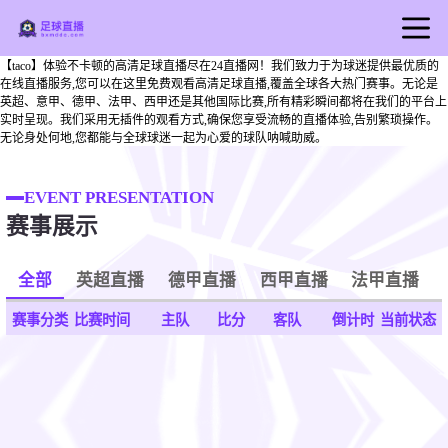
【taco】体验不卡顿的高清足球直播尽在24直播网！我们致力于为球迷提供最优质的
首页
在线直播服务,您可以在这里免费观看高清足球直播,覆盖全球各大热门赛事。无论是
英超、意甲、德甲、法甲、西甲还是其他国际比赛,所有精彩瞬间都将在我们的平台上
足球直播
实时呈现。我们采用无插件的观看方式,确保您享受流畅的直播体验,告别繁琐操作。
无论身处何地,您都能与全球球迷一起为心爱的球队呐喊助威。
篮球直播
足球录像
EVENT PRESENTATION
足球新闻
赛事展示
全部
英超直播
德甲直播
西甲直播
法甲直播
赛事分类
比赛时间
主队
比分
客队
倒计时
当前状态