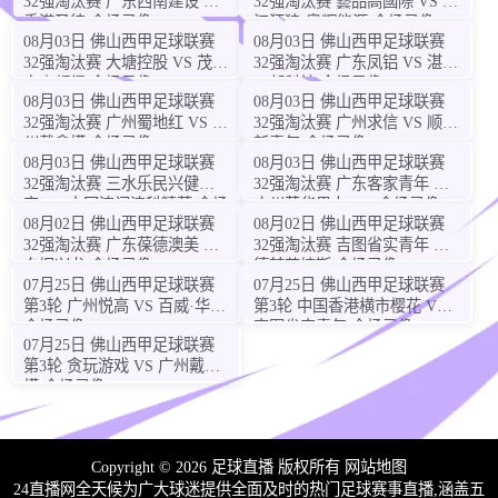
32强淘汰赛 广东西南建设 VS
32强淘汰赛 藝品高國際 VS 湛
香港圣徒 全场录像
江狂狼·粵辉能源 全场录像
08月03日 佛山西甲足球联赛
08月03日 佛山西甲足球联赛
32强淘汰赛 大塘控股 VS 茂名
32强淘汰赛 广东凤铝 VS 湛江
市点都得 全场录像
八部科技 全场录像
08月03日 佛山西甲足球联赛
08月03日 佛山西甲足球联赛
32强淘汰赛 广州蜀地红 VS 广
32强淘汰赛 广州求信 VS 顺德
州戴拿模 全场录像
新青年 全场录像
08月03日 佛山西甲足球联赛
08月03日 佛山西甲足球联赛
32强淘汰赛 三水乐民兴健力
32强淘汰赛 广东客家青年 VS
宝 VS 中国澳门澳科精英 全场
广州英华思力U17 全场录像
08月02日 佛山西甲足球联赛
08月02日 佛山西甲足球联赛
录像
32强淘汰赛 广东葆德澳美 VS
32强淘汰赛 吉图省实青年 VS
白坭兴龙 全场录像
德兢艾捷斯 全场录像
07月25日 佛山西甲足球联赛
07月25日 佛山西甲足球联赛
第3轮 广州悦高 VS 百威·华兴
第3轮 中国香港横市樱花 VS
全场录像
吉图省实青年 全场录像
07月25日 佛山西甲足球联赛
第3轮 贪玩游戏 VS 广州戴拿
模 全场录像
Copyright © 2026 足球直播 版权所有
网站地图
24直播网全天候为广大球迷提供全面及时的热门足球赛事直播,涵盖五